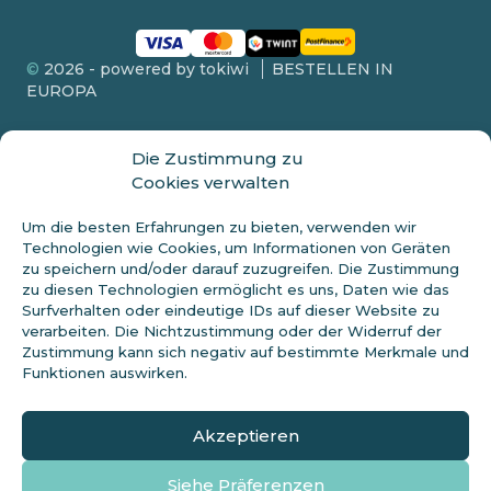
©
2026 - powered by tokiwi
BESTELLEN IN
EUROPA
Die Zustimmung zu
Cookies verwalten
FDA-OFFENLEGUNG
Um die besten Erfahrungen zu bieten, verwenden wir
Dieses Produkt wird nicht an Personen unter 18 Jahren verkauft.
Technologien wie Cookies, um Informationen von Geräten
Diese Aussagen wurden nicht von der FDA bewertet und sind
zu speichern und/oder darauf zuzugreifen. Die Zustimmung
nicht dazu bestimmt, eine Krankheit zu diagnostizieren, zu
zu diesen Technologien ermöglicht es uns, Daten wie das
behandeln oder zu heilen. Erkundigen Sie sich immer bei Ihrem
Surfverhalten oder eindeutige IDs auf dieser Website zu
Arzt, bevor Sie eine neue Diät beginnen. Cannabidiol (CBD) ist ein
verarbeiten. Die Nichtzustimmung oder der Widerruf der
natürlicher Bestandteil der Hanfpflanze. Dieses Produkt sollte nur
Zustimmung kann sich negativ auf bestimmte Merkmale und
wie auf dem Etikett angegeben verwendet werden. Vor der
Verwendung von Hanfprodukten sollte professioneller
Funktionen auswirken.
medizinischer Rat eingeholt werden. Konsultieren Sie vor der
Verwendung einen Arzt, wenn Sie einen schweren
medizinischen Zustand haben oder verschreibungspflichtige
Akzeptieren
Medikamente einnehmen.
Siehe Präferenzen