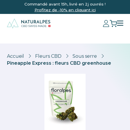
Commandé avant 15h, livré en 2j ouvrés !
Profitez de -10% en cliquant ici
Accueil
Fleurs CBD
Sous serre
Pineapple Express : fleurs CBD greenhouse