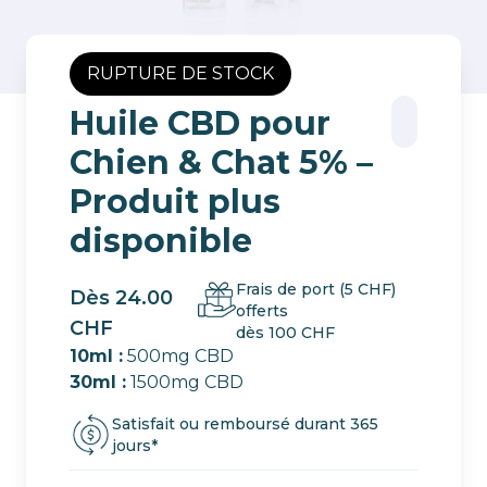
RUPTURE DE STOCK
Huile CBD pour
Chien & Chat 5% –
Produit plus
disponible
Frais de port (5 CHF)
Dès 24.00
offerts
CHF
dès 100 CHF
10ml :
500mg CBD
30ml :
1500mg CBD
Satisfait ou remboursé durant 365
jours*