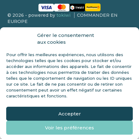
© 2026 - powered by
tokiwi
COMMANDER EN
EUROPE
Gérer le consentement
aux cookies
DIVULGATION DE LA FDA
Pour offrir les meilleures expériences, nous utilisons des
technologies telles que les cookies pour stocker et/ou
Ce produit n’est pas vendu aux personnes de moins de 18 ans.
accéder aux informations des appareils. Le fait de consentir
Ces déclarations n’ont pas été évaluées par la FDA et ne sont pas
à ces technologies nous permettra de traiter des données
destinées à diagnostiquer, traiter ou guérir une maladie. Vérifiez
telles que le comportement de navigation ou les ID uniques
toujours avec votre médecin avant de commencer un nouveau
sur ce site. Le fait de ne pas consentir ou de retirer son
régime alimentaire. Le cannabidiol (CBD) est un constituant
consentement peut avoir un effet négatif sur certaines
naturel de la plante de chanvre. Ce produit ne doit être utilisé que
comme indiqué sur l’étiquette. Des conseils médicaux
caractéristiques et fonctions.
professionnels doivent être recherchés avant d’utiliser des
produits de chanvre. Consultez un médecin avant utilisation si
vous avez une condition médicale grave ou utilisez des
Accepter
médicaments sur ordonnance.
Voir les préférences