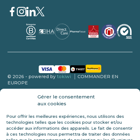
© 2026 - powered by
tokiwi
COMMANDER EN
EUROPE
Gérer le consentement
aux cookies
Pour offrir les meilleures expériences, nous utilisons des
DIVULGATION DE LA FDA
technologies telles que les cookies pour stocker et/ou
Ce produit n’est pas vendu aux personnes de moins de 18 ans.
accéder aux informations des appareils. Le fait de consentir
Ces déclarations n’ont pas été évaluées par la FDA et ne sont pas
à ces technologies nous permettra de traiter des données
destinées à diagnostiquer, traiter ou guérir une maladie. Vérifiez