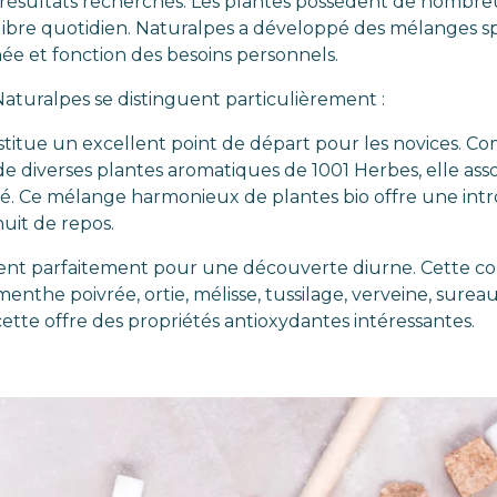
s résultats recherchés. Les plantes possèdent de nombre
quilibre quotidien. Naturalpes a développé des mélanges 
ée et fonction des besoins personnels.
aturalpes se distinguent particulièrement :
titue un excellent point de départ pour les novices. 
e diverses plantes aromatiques de 1001 Herbes, elle asso
nné. Ce mélange harmonieux de plantes bio offre une i
uit de repos.
nt parfaitement pour une découverte diurne. Cette comp
enthe poivrée, ortie, mélisse, tussilage, verveine, sureau
cette offre des propriétés antioxydantes intéressantes.