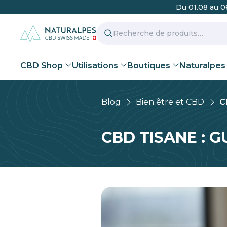
Du 01.08 au 06
Recherche
pour :
CBD Shop
Utilisations
Boutiques
Naturalpes
Blog
Bien être et CBD
C
NATURALPES
Sion Valais
Z
CBD TISANE : 
Améliorer mon bien-être
Huiles CBD
Nos engagements
Blog CBD et Naturalpes
Cosmétiques CBD
Nos partenaires
Arrêter le
Hu
Ce
Martigny Valais