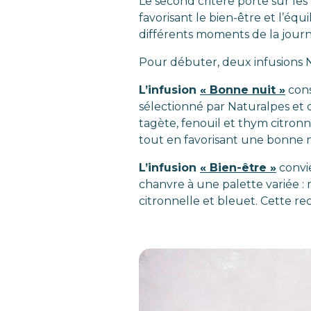
Le second critère porte sur le
favorisant le bien-être et l’é
différents moments de la journ
Pour débuter, deux infusions N
L’infusion
« Bonne nuit »
cons
sélectionné par Naturalpes et d
tagète, fenouil et thym citro
tout en favorisant une bonne n
L’infusion
« Bien-être »
convie
chanvre à une palette variée : m
citronnelle et bleuet. Cette re