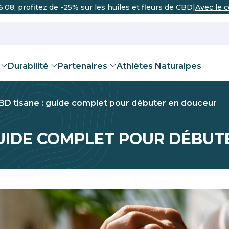
.08, profitez de -25% sur les huiles et fleurs de CBD
|
Avec le 
Durabilité
Partenaires
Athlètes Naturalpes
BD tisane : guide complet pour débuter en douceur
REVENDEUR
urich
Berne
Bâle
Genève
GUIDE COMPLET POUR DÉBU
 THC
iles CBD pour
rtification B Corp®
Récupération sportive
Thés et infusions
Team
Certification Valais En
Fleurs CB
Augmenter
Deven
Valais
animaux
me