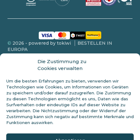
©
2026 - powered by tokiwi
BESTELLEN IN
EUROPA
Die Zustimmung zu
Cookies verwalten
Um die besten Erfahrungen zu bieten, verwenden wir
FDA-OFFENLEGUNG
Technologien wie Cookies, um Informationen von Geräten
zu speichern und/oder darauf zuzugreifen. Die Zustimmung
Dieses Produkt wird nicht an Personen unter 18 Jahren verkauft.
Diese Aussagen wurden nicht von der FDA bewertet und sind
zu diesen Technologien ermöglicht es uns, Daten wie das
nicht dazu bestimmt, eine Krankheit zu diagnostizieren, zu
Surfverhalten oder eindeutige IDs auf dieser Website zu
behandeln oder zu heilen. Erkundigen Sie sich immer bei Ihrem
verarbeiten. Die Nichtzustimmung oder der Widerruf der
Arzt, bevor Sie eine neue Diät beginnen. Cannabidiol (CBD) ist ein
Zustimmung kann sich negativ auf bestimmte Merkmale und
natürlicher Bestandteil der Hanfpflanze. Dieses Produkt sollte nur
Funktionen auswirken.
wie auf dem Etikett angegeben verwendet werden. Vor der
Verwendung von Hanfprodukten sollte professioneller
medizinischer Rat eingeholt werden. Konsultieren Sie vor der
Verwendung einen Arzt, wenn Sie einen schweren