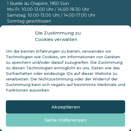
1 Ruelle du Chapitre, 1950 Sion
Mo-Fr: 10.00-13.00 Uhr / 14.00-18.30 Uhr
Samstag: 10.00-13.00 Uhr / 14.00-17.00 Uhr
Sonntag geschlossen
+41 (0)27 322 94 10
Die Zustimmung zu
Cookies verwalten
Um die besten Erfahrungen zu bieten, verwenden wir
Hilfe und Unterstützung
Technologien wie Cookies, um Informationen von Geräten
zu speichern und/oder darauf zuzugreifen. Die Zustimmung
Bestellen in Europa
zu diesen Technologien ermöglicht es uns, Daten wie das
Mein Konto
Surfverhalten oder eindeutige IDs auf dieser Website zu
verarbeiten. Die Nichtzustimmung oder der Widerruf der
Bedarf an Beratung
Zustimmung kann sich negativ auf bestimmte Merkmale und
Funktionen auswirken.
Über Naturalpes
Black Friday CBD 2025
Akzeptieren
Allgemeine Geschäftsbedingungen
Datenschutzrichtlinie
Siehe Präferenzen
Impressum