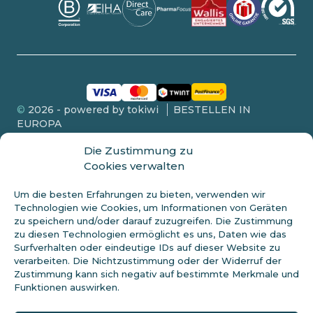
©
2026 - powered by tokiwi
BESTELLEN IN
EUROPA
Die Zustimmung zu
Cookies verwalten
Um die besten Erfahrungen zu bieten, verwenden wir
FDA-OFFENLEGUNG
Technologien wie Cookies, um Informationen von Geräten
zu speichern und/oder darauf zuzugreifen. Die Zustimmung
Dieses Produkt wird nicht an Personen unter 18 Jahren verkauft.
Diese Aussagen wurden nicht von der FDA bewertet und sind
zu diesen Technologien ermöglicht es uns, Daten wie das
nicht dazu bestimmt, eine Krankheit zu diagnostizieren, zu
Surfverhalten oder eindeutige IDs auf dieser Website zu
behandeln oder zu heilen. Erkundigen Sie sich immer bei Ihrem
verarbeiten. Die Nichtzustimmung oder der Widerruf der
Arzt, bevor Sie eine neue Diät beginnen. Cannabidiol (CBD) ist ein
Zustimmung kann sich negativ auf bestimmte Merkmale und
natürlicher Bestandteil der Hanfpflanze. Dieses Produkt sollte nur
Funktionen auswirken.
wie auf dem Etikett angegeben verwendet werden. Vor der
Verwendung von Hanfprodukten sollte professioneller
medizinischer Rat eingeholt werden. Konsultieren Sie vor der