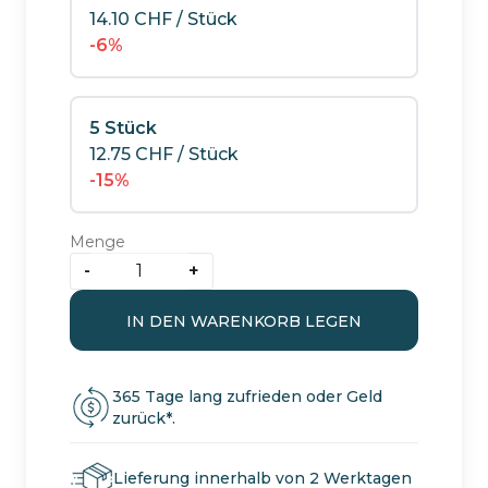
14.10
CHF
/ Stück
-6%
5 Stück
12.75
CHF
/ Stück
-15%
Menge
-
+
Gute-
Nacht-
IN DEN WARENKORB LEGEN
Tee
mit
Hanf
365 Tage lang zufrieden oder Geld
quantity
zurück*.
Lieferung innerhalb von 2 Werktagen