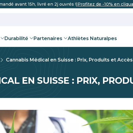
ndé avant 15h, livré en 2j ouvrés !
|
Profitez de -10% en cliqua
Durabilité
Partenaires
Athlètes Naturalpes
Cannabis Médical en Suisse : Prix, Produits et Accès
REVENDEUR
urich
Berne
Bâle
Genève
AL EN SUISSE : PRIX, PROD
 THC
iles CBD pour
rtification B Corp®
Récupération sportive
Thés et infusions
Team
Certification Valais En
Fleurs CB
Augmenter
Deven
Valais
animaux
me